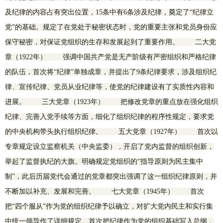
及纪律的内容占有突出位置，15条中有6条涉及纪律，奠定了“纪律立
党”的基础。规定了在党处于秘密状态时，党的重要主张和党员身份应
保守秘密，对保证党组织的生存和发展起到了重要作用。 二大党
章（1922年） 强调中国共产党是无产阶级有严密组织和严格纪律
的队伍，首次将“纪律”单独成章，并提出了9条纪律要求，涉及组织纪
律、宣传纪律、党员从业纪律等，使党的纪律建设有了实质性内容和
进展。 三大党章（1923年） 把修改党章的重点放在强化组织
纪律、完善入党手续等方面，细化了组织纪律的程序性规定，要求党
的中央机构带头执行组织纪律。 五大党章（1927年） 首次以
专章规定设立监察机关（中央监委），开启了党内监督的组织创新，
举起了监督执纪的大旗。明确规定党组织的“指导原则为民主集中
制”，此后历届党代会通过的党章都突出强调了这一组织纪律原则，并
不断加以补充、发展和完善。 七大党章（1945年） 首次
把“四个服从”作为党的组织纪律予以确立，对扩大党内民主和实行集
中统一领导作了详细规定。首次把纪律作为党的组织基础写入总纲，