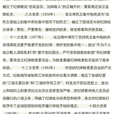
确立了纪律建设“惩前毖后、治病救人”的正确方针。重新规定设立监
察机关。 八大党章（1956年） 首次将民主集中制表述为“在
民主基础上的集中和在集中指导下的民主”。确立了延续至今的纪律处
分体系：警告、严重警告、撤销党内职务、留党察看和开除党籍。
十一大党章（1977年） 在总纲中增写了坚持民主集中制的内
容强调党员要严格遵守党的纪律、维护党的集中统一，提出“不为个人
或少数人谋取私利”和“遵守党纪国法，严守党和国家的机密”等纪律要
求。要求设立纪律检查委员会，为恢复重建纪律检查机关提供了根本
依据。 十二大党章（1982年） 对党的纪律检查委员会的产生
方式、纪检领导体制和工作机制等作出重大调整，规定了各级纪委
的“三项主要任务”和“三项经常性工作”。对党员干部在思想上、政治
上和组织上的要求比过去历次党章更加严格，把纪律要求纳入党员必
须履行的八项义务，明确了纪律处分的类型和程序，首次对纪律执行
程序作了必须按照组织程序履行审批手续的规定。 十四大党章
（1992年） 首次把“从严治党”写进党章，标志着我们党正式将其